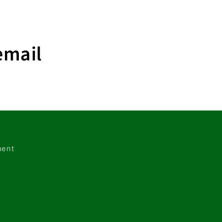
email
ent