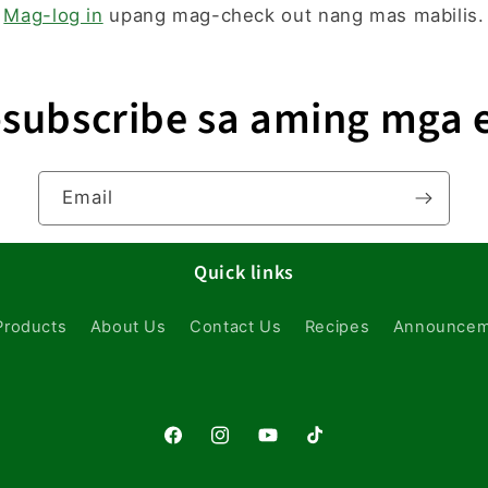
Mag-log in
upang mag-check out nang mas mabilis.
subscribe sa aming mga 
Email
Quick links
 Products
About Us
Contact Us
Recipes
Announcem
Facebook
Instagram
YouTube
TikTok