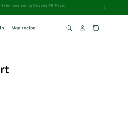
isitahin ang aming Bagong FB Page:
Mag
Cart
log
in
Mga recipe
in
rt