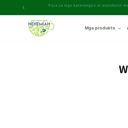
Lumaktaw
Para sa mga katanungan at alalahanin 
sa
nilalaman
Mga produkto
W