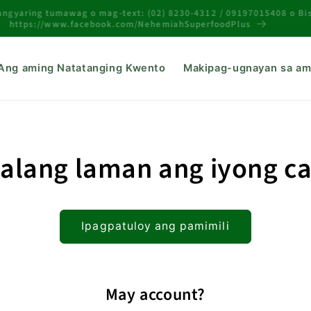
mangyaring tumawag o mag-text: (02) 8230-4312 / 09197015408 o B
https://www.facebook.com/NehemiahSuperfoodPlus
Ang aming Natatanging Kwento
Makipag-ugnayan sa am
alang laman ang iyong ca
Ipagpatuloy ang pamimili
May account?